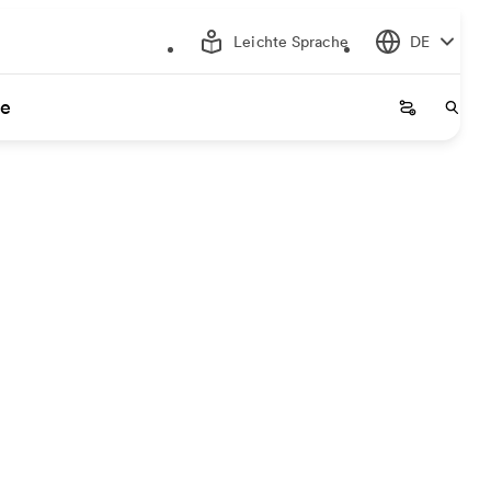
Leichte Sprache
DE
ce
Startseite
Start