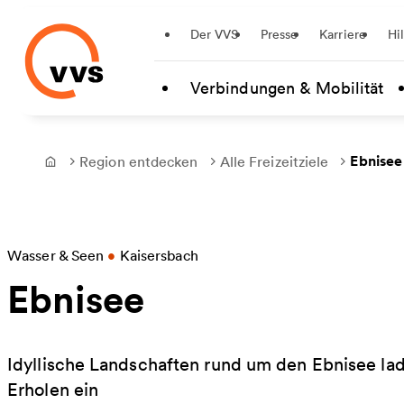
Startseite
Der VVS
Presse
Karriere
Hi
Zum Hauptinhalt springen
Verbindungen & Mobilität
Ebnisee
Region entdecken
Alle Freizeitziele
Frontpage
Wasser & Seen
•
Kaisersbach
Ebnisee
Idyllische Landschaften rund um den Ebnisee 
Erholen ein