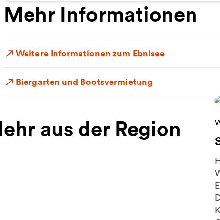
Mehr Informationen
Weitere Informationen zum Ebnisee
Biergarten und Bootsvermietung
ehr aus der Region
W
W
H
W
E
D
K