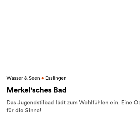
erfälle
Weitere Informationen zu Merkel'sches Bad
Wasser & Seen
•
Esslingen
Merkel'sches Bad
d
Das Jugendstilbad lädt zum Wohlfühlen ein. Eine O
für die Sinne!