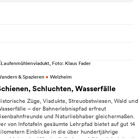
eitere Informationen zu Schienen, Schluchten, Wass
andern & Spazieren
•
Welzheim
Schienen, Schluchten, Wasserfälle
istorische Züge, Viadukte, Streuobstwiesen, Wald un
asserfälle – der Bahnerlebnispfad erfreut
isenbahnfreunde und Naturliebhaber gleichermaßen.
er von Infotafeln gesäumte Lehrpfad bietet auf gut 14
ilometern Einblicke in die über hundertjährige