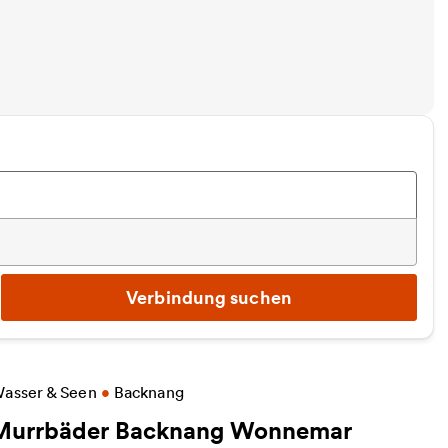
Verbindung suchen
eitere Informationen zu Murrbäder Backnang Won
asser & Seen
•
Backnang
Murrbäder Backnang Wonnemar