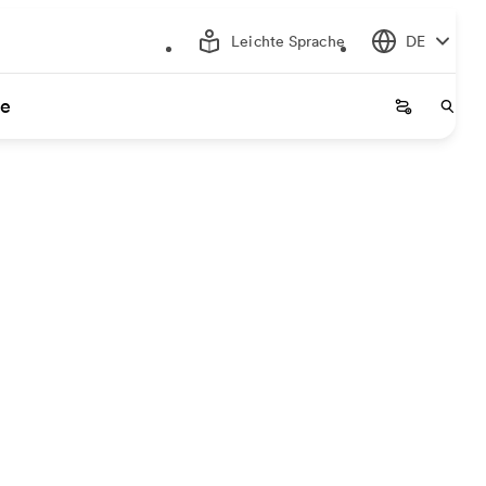
Leichte Sprache
DE
ce
Startseite
Start