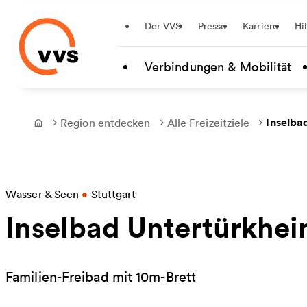
Startseite
Der VVS
Presse
Karriere
Hi
Zum Hauptinhalt springen
Verbindungen & Mobilität
Inselba
Region entdecken
Alle Freizeitziele
Frontpage
Wasser & Seen
•
Stuttgart
Inselbad Untertürkhe
Familien-Freibad mit 10m-Brett