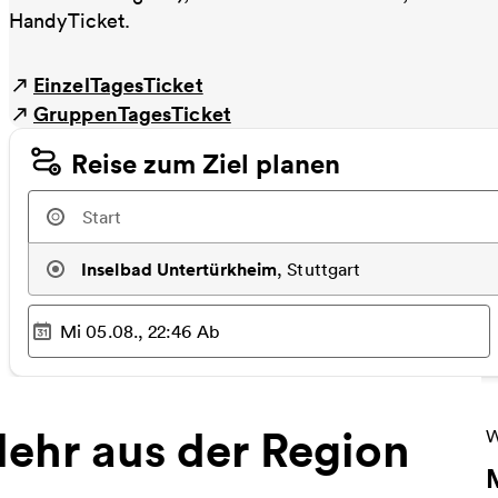
HandyTicket.
EinzelTagesTicket
GruppenTagesTicket
Reise zum Ziel planen
Inselbad Untertürkheim
,
Stuttgart
Mi 05.08., 22:46
Ab
Ausgewählter Zeitpunkt
:
ehr aus der Region
W
W