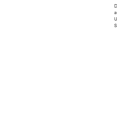
D
a
U
S