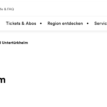
lfe & FAQ
Tickets & Abos
Region entdecken
Servi
d Untertürkheim
im