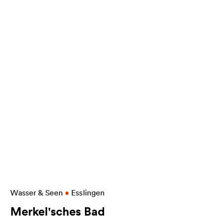
nemar
Weitere Informationen zu Merkel'sches Bad
Wasser & Seen
•
Esslingen
Merkel'sches Bad