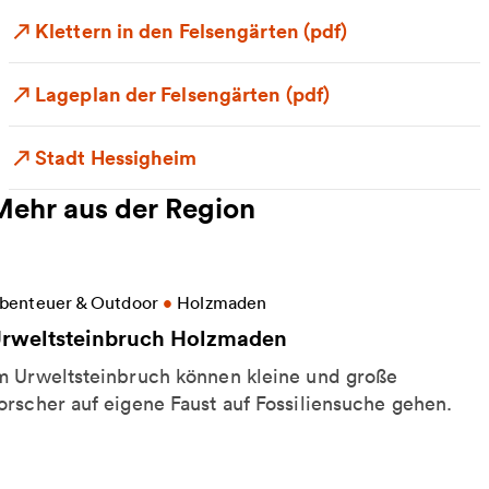
Klettern in den Felsengärten (pdf)
Lageplan der Felsengärten (pdf)
Stadt Hessigheim
Mehr aus der Region
eitere Informationen zu Urweltsteinbruch Holzmad
benteuer & Outdoor
•
Holzmaden
rweltsteinbruch Holzmaden
m Urweltsteinbruch können kleine und große
orscher auf eigene Faust auf Fossiliensuche gehen.