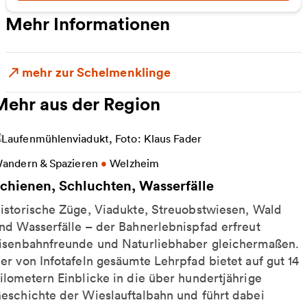
Mehr Informationen
mehr zur Schelmenklinge
Mehr aus der Region
eitere Informationen zu Schienen, Schluchten, Wass
andern & Spazieren
•
Welzheim
chienen, Schluchten, Wasserfälle
istorische Züge, Viadukte, Streuobstwiesen, Wald
nd Wasserfälle – der Bahnerlebnispfad erfreut
isenbahnfreunde und Naturliebhaber gleichermaßen.
er von Infotafeln gesäumte Lehrpfad bietet auf gut 14
ilometern Einblicke in die über hundertjährige
eschichte der Wieslauftalbahn und führt dabei