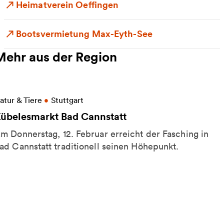
Heimatverein Oeffingen
Bootsvermietung Max-Eyth-See
Mehr aus der Region
eitere Informationen zu Kübelesmarkt Bad Cannstat
atur & Tiere
•
Stuttgart
übelesmarkt Bad Cannstatt
m Donnerstag, 12. Februar erreicht der Fasching in
ad Cannstatt traditionell seinen Höhepunkt.