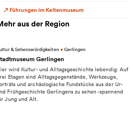
Führungen im Keltenmuseum
Mehr aus der Region
eitere Informationen zu Stadtmuseum Gerlingen
ultur & Sehenswürdigkeiten
•
Gerlingen
tadtmuseum Gerlingen
ier wird Kultur- und Alltagsgeschichte lebendig: Auf
rei Etagen sind Alltagsgegenstände, Werkzeuge,
orträts und archäologische Fundstücke aus der Ur-
nd Frühgeschichte Gerlingens zu sehen -spannend
ür Jung und Alt.