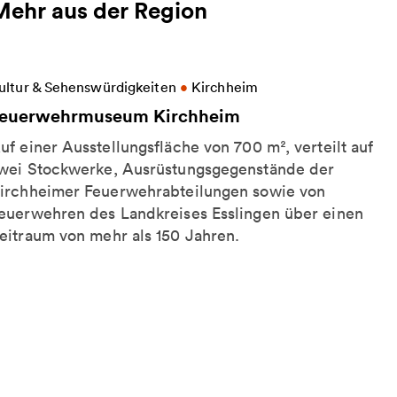
Mehr aus der Region
eitere Informationen zu Feuerwehrmuseum Kirchhe
ultur & Sehenswürdigkeiten
•
Kirchheim
euerwehrmuseum Kirchheim
uf einer Ausstellungsfläche von 700 m², verteilt auf
wei Stockwerke, Ausrüstungsgegenstände der
irchheimer Feuerwehrabteilungen sowie von
euerwehren des Landkreises Esslingen über einen
eitraum von mehr als 150 Jahren.