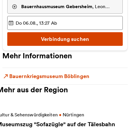
Bauernhausmuseum Gebersheim
,
Leonberg
Do 06.08., 13:27
Ab
Ausgewählter Zeitpunkt
:
Verbindung suchen
Mehr Informationen
Bauernkriegsmuseum Böblingen
Mehr aus der Region
eitere Informationen zu Museumszug "Sofazügle" au
ultur & Sehenswürdigkeiten
•
Nürtingen
useumszug "Sofazügle" auf der Tälesbahn