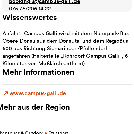
booking(at)campus-galli.de
075 75/206 14 22
Wissenswertes
Anfahrt: Campus Galli wird mit dem Naturpark-Bus
Obere Donau aus dem Donautal und dem RegioBus
600 aus Richtung Sigmaringen/Pfullendorf
angefahren (Haltestelle „Rohrdorf Campus Galli“, 6
Kilometer von Meßkirch entfernt).
Mehr Informationen
www.campus-galli.de
Mehr aus der Region
eitere Informationen zu Killesbergbahn
benteuer & Outdoor
•
Stuttgart