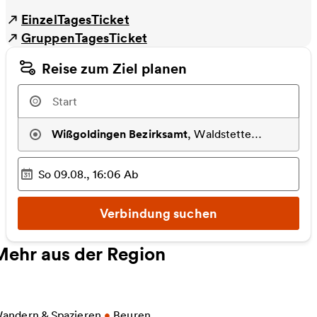
EinzelTagesTicket
GruppenTagesTicket
Reise zum Ziel planen
Wißgoldingen Bezirksamt
,
Waldstetten (Kr AA)
So 09.08., 16:06
Ab
Ausgewählter Zeitpunkt
:
Verbindung suchen
Mehr aus der Region
eitere Informationen zu Premiumwanderweg in Beu
andern & Spazieren
•
Beuren