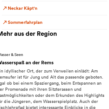
Neckar Käpt'n
Sommerfahrplan
Mehr aus der Region
eitere Informationen zu Wasserspaß an der Rems
asser & Seen
asserspaß an der Rems
in idyllischer Ort, der zum Verweilen einlädt: Am
emsufer ist für Jung und Alt das passende geboten.
gal ob bei einem Spaziergang, beim Entspannen an
er Promenade mit ihren Sitzterassen und
astmöglichkeiten oder dem Erkunden des Highlights
ür die Jüngeren, dem Wasserspielplatz. Auch der
ischlehrpfad bietet interessante Einblicke in die