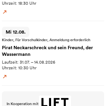
Uhrzeit: 18:30 Uhr
Zum Event: Cyber Circus Techno Party
Zeitpunkt der Veranstaltung:
Mi 12.08.
Kinder, Für Vorschulkinder, Anmeldung erforderlich
Pirat Neckarschreck und sein Freund, der
Wassermann
Laufzeit: 31.07. – 14.08.2026
Uhrzeit: 10:30 Uhr
Zum Event: Pirat Neckarschreck und sein Freund
In Kooperation mit