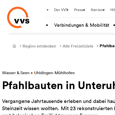
Startseite
Der VVS
Presse
Karriere
Hi
Zum Hauptinhalt springen
Verbindungen & Mobilität
Pfahlba
Region entdecken
Alle Freizeitziele
Frontpage
Wasser & Seen
•
Uhldingen-Mühlhofen
Pfahlbauten in Unteru
Vergangene Jahrtausende erleben und dabei hau
Steinzeit wissen wollten. Mit 23 rekonstruierten