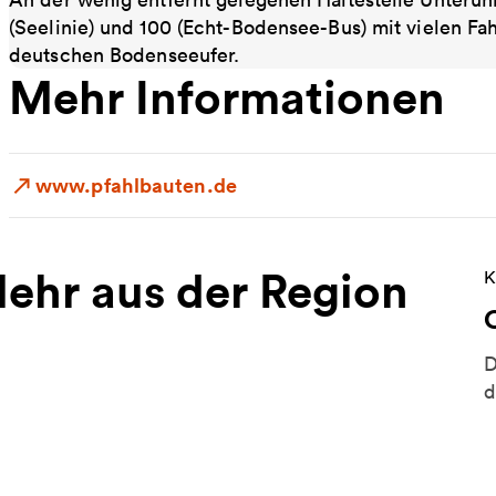
(Seelinie) und 100 (Echt-Bodensee-Bus) mit vielen Fa
deutschen Bodenseeufer.
Mehr Informationen
www.pfahlbauten.de
ehr aus der Region
W
K
D
d