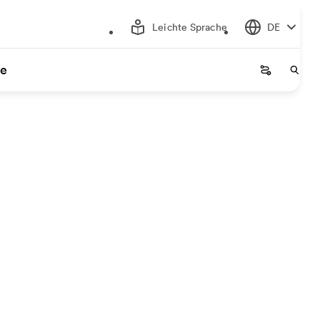
Leichte Sprache
DE
ce
Startseite
Start