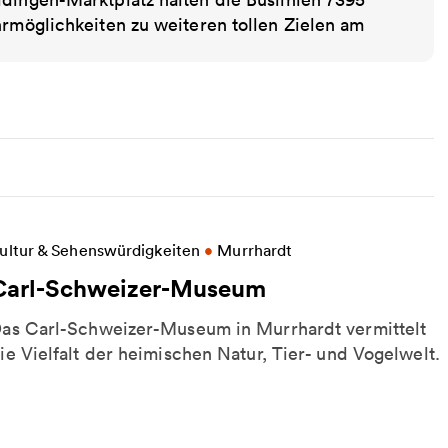
hrmöglichkeiten zu weiteren tollen Zielen am
eitere Informationen zu Carl-Schweizer-Museum
ultur & Sehenswürdigkeiten
•
Murrhardt
Carl-Schweizer-Museum
as Carl-Schweizer-Museum in Murrhardt vermittelt
ie Vielfalt der heimischen Natur, Tier- und Vogelwelt.