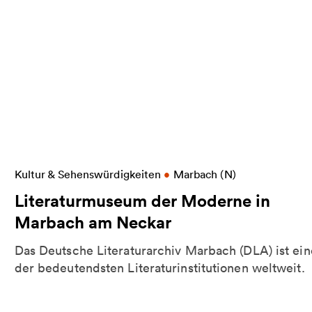
Weitere Informationen zu Literaturmuseum der 
Kultur & Sehenswürdigkeiten
•
Marbach (N)
Literaturmuseum der Moderne in
Marbach am Neckar
Das Deutsche Literaturarchiv Marbach (DLA) ist ein
der bedeutendsten Literaturinstitutionen weltweit.