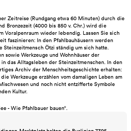
er Zeitreise (Rundgang etwa 60 Minuten) durch die
d Bronzezeit (4000 bis 850 v. Chr.) wird die
im Voralpenraum wieder lebendig. Lassen Sie sich
eit faszinieren: In den Pfahlbauhäusern werden
 Steinzeitmensch Ötzi ständig um sich hatte.
len sowie Werkzeuge und Wohnhäuser der
in das Alltagsleben der Steinzeitmenschen. In den
rtiges Archiv der Menschheitsgeschichte erhalten:
und die Werkzeuge erzählen vom damaligen Leben am
Mischwesen und noch nicht entzifferte Symbole
nden Kultur.
ee - Wie Pfahlbauer bauen“.
ldingen-Marktplatz halten die Buslinien 7395