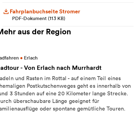
Fahrplanbuchseite Stromer
PDF-Dokument (113 KB)
Mehr aus der Region
eitere Informationen zu Radtour - Von Erlach nach 
adfahren
•
Erlach
adtour - Von Erlach nach Murrhardt
adeln und Rasten im Rottal - auf einem Teil eines
hemaligen Postkutschenweges geht es innerhalb von
und 3 Stunden auf eine 20 Kilometer lange Strecke.
urch überschaubare Länge geeignet für
amilienausflüge oder spontane gemütliche Touren.