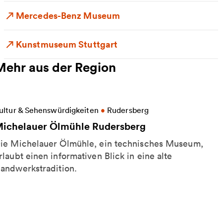
Mercedes-Benz Museum
Kunstmuseum Stuttgart
Mehr aus der Region
eitere Informationen zu Michelauer Ölmühle Ruder
ultur & Sehenswürdigkeiten
•
Rudersberg
ichelauer Ölmühle Rudersberg
ie Michelauer Ölmühle, ein technisches Museum,
rlaubt einen informativen Blick in eine alte
andwerkstradition.