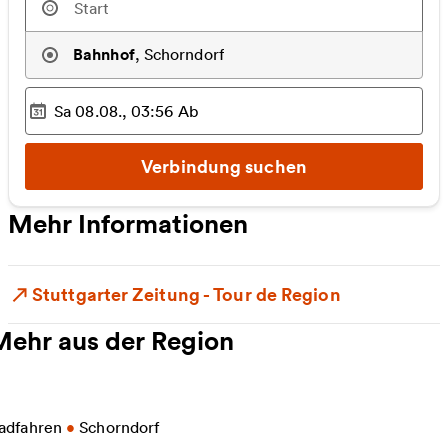
Bahnhof
,
Schorndorf
Sa 08.08., 03:56
Ab
Ausgewählter Zeitpunkt
:
Verbindung suchen
Mehr Informationen
Stuttgarter Zeitung - Tour de Region
Mehr aus der Region
eitere Informationen zu Radtour - Von Alfdorf nach
adfahren
•
Schorndorf