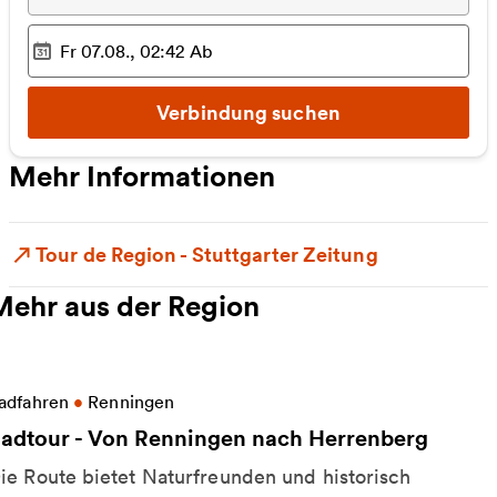
Fr 07.08., 02:42
Ab
Ausgewählter Zeitpunkt
:
Verbindung suchen
Mehr Informationen
Tour de Region - Stuttgarter Zeitung
Mehr aus der Region
eitere Informationen zu Radtour - Von Renningen n
adfahren
•
Renningen
adtour - Von Renningen nach Herrenberg
ie Route bietet Naturfreunden und historisch