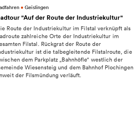
eitere Informationen zu Radtour "Auf der Route der I
adfahren
•
Geislingen
adtour "Auf der Route der Industriekultur"
ie Route der Industriekultur im Filstal verknüpft als
adroute zahlreiche Orte der Industriekultur im
esamten Filstal. Rückgrat der Route der
ndustriekultur ist die talbegleitende Filstalroute, die
wischen dem Parkplatz „Bahnhöfle“ westlich der
emeinde Wiesensteig und dem Bahnhof Plochingen
nweit der Filsmündung verläuft.