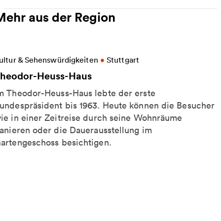
Mehr aus der Region
eitere Informationen zu Theodor-Heuss-Haus
ultur & Sehenswürdigkeiten
•
Stuttgart
heodor-Heuss-Haus
m Theodor-Heuss-Haus lebte der erste
undespräsident bis 1963. Heute können die Besucher
ie in einer Zeitreise durch seine Wohnräume
lanieren oder die Dauerausstellung im
artengeschoss besichtigen.