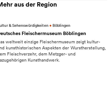
Mehr aus der Region
eitere Informationen zu Deutsches Fleischermuseu
ultur & Sehenswürdigkeiten
•
Böblingen
eutsches Fleischermuseum Böblingen
as weltweit einzige Fleischermuseum zeigt kultur-
nd kunsthistorischen Aspekten der Wurstherstellung,
em Fleischverzehr, dem Metzger- und
azugehörigen Kunsthandwerk.