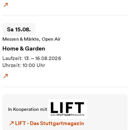
Zum Event: Home & Garden
Zeitpunkt der Veranstaltung:
Sa 15.08.
Messen & Märkte, Open Air
Home & Garden
Laufzeit: 13. – 16.08.2026
Uhrzeit: 10:00 Uhr
Zum Event: Home & Garden
In Kooperation mit
LIFT - Das Stuttgartmagazin
LIFT - Das Stuttgartmagazin