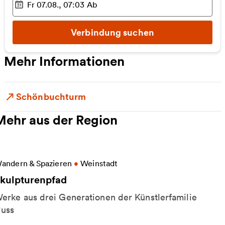
Fr 07.08., 07:03
Ab
Ausgewählter Zeitpunkt
:
Verbindung suchen
Mehr Informationen
Schönbuchturm
Mehr aus der Region
eitere Informationen zu Skulpturenpfad
andern & Spazieren
•
Weinstadt
kulpturenpfad
erke aus drei Generationen der Künstlerfamilie
uss