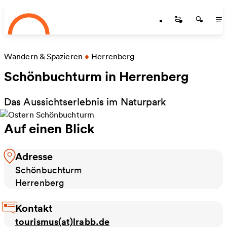
Startseite
Zum Hauptinhalt springen
Startseite
Startse
St
Wandern & Spazieren
•
Herrenberg
Schönbuchturm in Herrenberg
Das Aussichtserlebnis im Naturpark
Auf einen Blick
Adresse
Schönbuchturm
Herrenberg
Kontakt
tourismus(at)lrabb.de