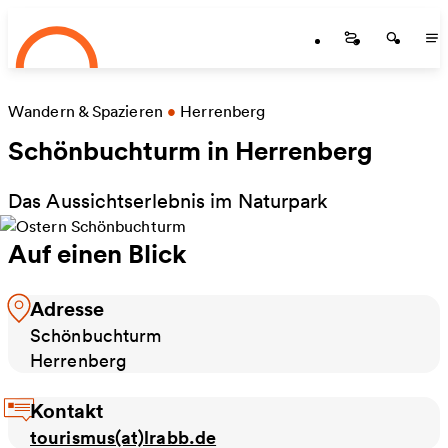
Startseite
Zum Hauptinhalt springen
Startseite
Startse
St
Wandern & Spazieren
•
Herrenberg
Schönbuchturm in Herrenberg
Das Aussichtserlebnis im Naturpark
Auf einen Blick
Adresse
Schönbuchturm
Herrenberg
Kontakt
tourismus(at)lrabb.de