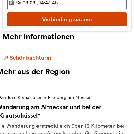
Sa 08.08., 14:47
Ab
Ausgewählter Zeitpunkt
:
Verbindung suchen
Mehr Informationen
Schönbuchturm
Mehr aus der Region
eitere Informationen zu Wanderung am Altneckar un
andern & Spazieren
•
Freiberg am Neckar
anderung am Altneckar und bei der
Krautschüssel"
ie Wanderung erstreckt sich über 13 Kilometer bei
er man entlang am Altneckar über Großingersheim