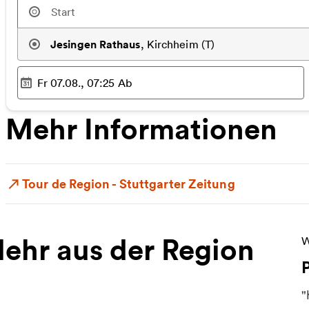
Jesingen Rathaus
,
Kirchheim (T)
Fr 07.08., 07:25
Ab
Ausgewählter Zeitpunkt
:
Mehr Informationen
Tour de Region - Stuttgarter Zeitung
ehr aus der Region
W
W
"