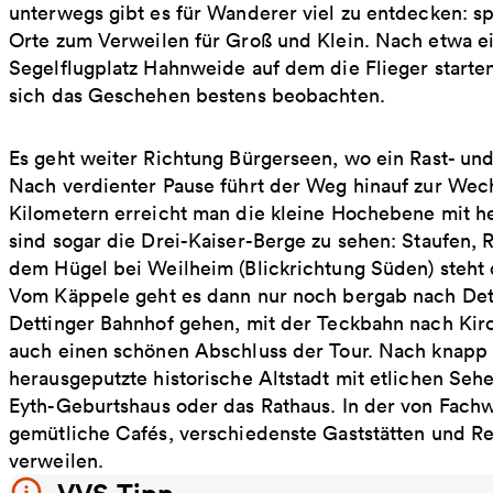
unterwegs gibt es für Wanderer viel zu entdecken:
Orte zum Verweilen für Groß und Klein. Nach etwa e
Segelflugplatz Hahnweide auf dem die Flieger starten
sich das Geschehen bestens beobachten.
Es geht weiter Richtung Bürgerseen, wo ein Rast- und
Nach verdienter Pause führt der Weg hinauf zur We
Kilometern erreicht man die kleine Hochebene mit her
sind sogar die Drei-Kaiser-Berge zu sehen: Staufen, 
dem Hügel bei Weilheim (Blickrichtung Süden) steh
Vom Käppele geht es dann nur noch bergab nach Det
Dettinger Bahnhof gehen, mit der Teckbahn nach Kir
auch einen schönen Abschluss der Tour. Nach knapp
herausgeputzte historische Altstadt mit etlichen Seh
Eyth-Geburtshaus oder das Rathaus. In der von Fach
gemütliche Cafés, verschiedenste Gaststätten und Re
verweilen.