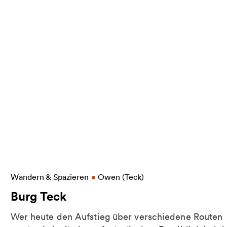
ren
Weitere Informationen zu Burg Teck
Wandern & Spazieren
•
Owen (Teck)
Burg Teck
Wer heute den Aufstieg über verschiedene Routen