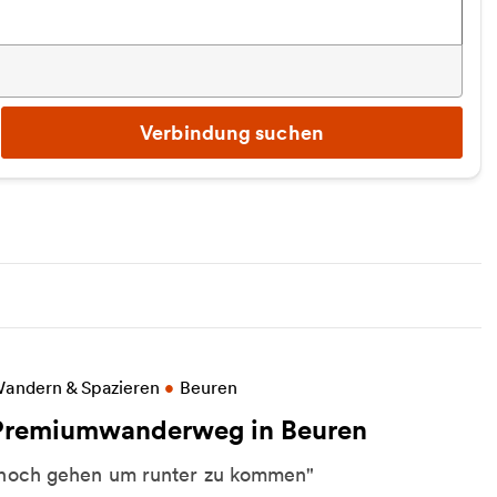
Verbindung suchen
eitere Informationen zu Premiumwanderweg in Beu
andern & Spazieren
•
Beuren
Premiumwanderweg in Beuren
hoch gehen um runter zu kommen"