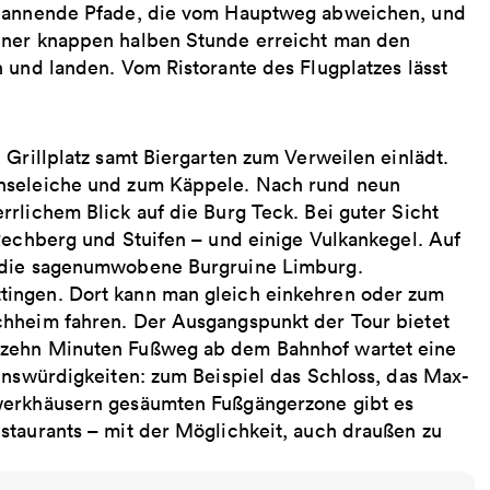
 spannende Pfade, die vom Hauptweg abweichen, und
iner knappen halben Stunde erreicht man den
 und landen. Vom Ristorante des Flugplatzes lässt
 Grillplatz samt Biergarten zum Verweilen einlädt.
chseleiche und zum Käppele. Nach rund neun
rlichem Blick auf die Burg Teck. Bei guter Sicht
Rechberg und Stuifen – und einige Vulkankegel. Auf
t die sagenumwobene Burgruine Limburg.
tingen. Dort kann man gleich einkehren oder zum
chheim fahren. Der Ausgangspunkt der Tour bietet
 zehn Minuten Fußweg ab dem Bahnhof wartet eine
enswürdigkeiten: zum Beispiel das Schloss, das Max-
werkhäusern gesäumten Fußgängerzone gibt es
staurants – mit der Möglichkeit, auch draußen zu