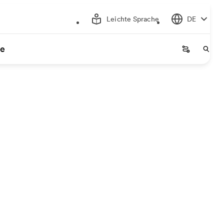
Leichte Sprache
DE
ce
Startseite
Start