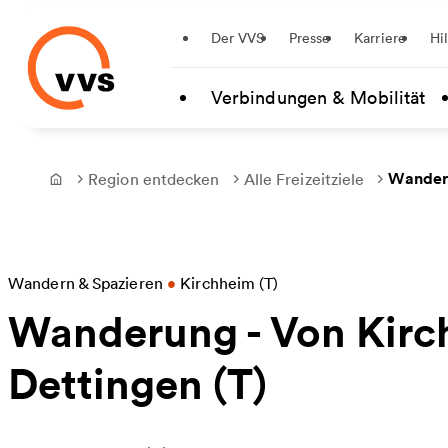
Startseite
Der VVS
Presse
Karriere
Hi
Zum Hauptinhalt springen
Verbindungen & Mobilität
Wanderu
Region entdecken
Alle Freizeitziele
Frontpage
Wandern & Spazieren
•
Kirchheim (T)
Wanderung - Von Kirc
Dettingen (T)