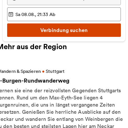
Sa 08.08., 21:33
Ab
Ausgewählter Zeitpunkt
:
Verbindung suchen
Mehr aus der Region
eitere Informationen zu 4-Burgen-Rundwanderweg
andern & Spazieren
•
Stuttgart
-Burgen-Rundwanderweg
ernen sie eine der reizvollsten Gegenden Stuttgarts
ennen. Rund um den Max-Eyth-See liegen 4
urgenruinen, die uns in längst vergangene Zeiten
ersetzen. Genießen Sie herrliche Ausblicke auf den
eckar und wandern Sie entlang von Weinbergen die
u den besten und steilsten Lagen hier am Neckar