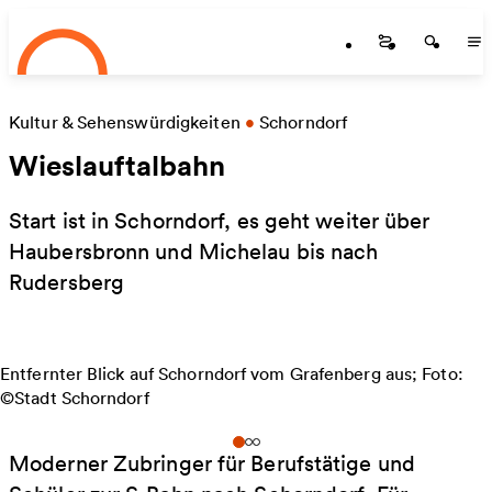
Startseite
Zum Hauptinhalt springen
Startseite
Startse
St
Kultur & Sehenswürdigkeiten
•
Schorndorf
Wieslauftalbahn
Start ist in Schorndorf, es geht weiter über
Haubersbronn und Michelau bis nach
Rudersberg
Entfernter Blick auf Schorndorf vom Grafenberg aus; Foto:
©Stadt Schorndorf
Moderner Zubringer für Berufstätige und