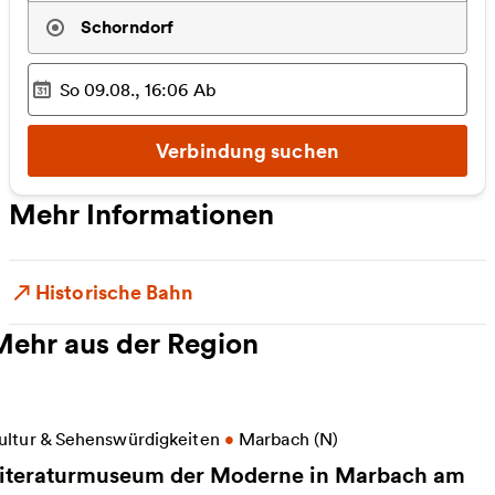
Schorndorf
So 09.08., 16:06
Ab
Ausgewählter Zeitpunkt
:
Verbindung suchen
Mehr Informationen
Historische Bahn
Mehr aus der Region
eitere Informationen zu Literaturmuseum der Mode
ultur & Sehenswürdigkeiten
•
Marbach (N)
iteraturmuseum der Moderne in Marbach am