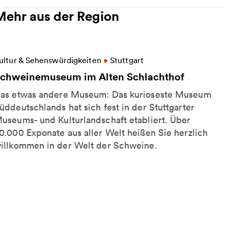
Mehr aus der Region
eitere Informationen zu Schweinemuseum im Alten 
ultur & Sehenswürdigkeiten
•
Stuttgart
chweinemuseum im Alten Schlachthof
as etwas andere Museum: Das kurioseste Museum
üddeutschlands hat sich fest in der Stuttgarter
useums- und Kulturlandschaft etabliert. Über
0.000 Exponate aus aller Welt heißen Sie herzlich
illkommen in der Welt der Schweine.