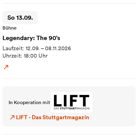
Zeitpunkt der Veranstaltung:
So 13.09.
Bühne
Legendary: The 90’s
Laufzeit: 12.09. – 08.11.2026
Uhrzeit: 18:00 Uhr
Zum Event: Legendary: The 90’s
In Kooperation mit
LIFT - Das Stuttgartmagazin
LIFT - Das Stuttgartmagazin