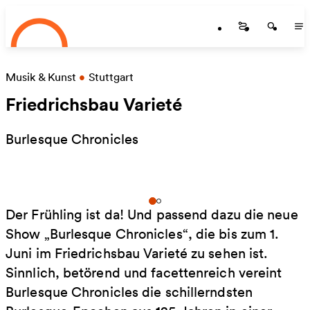
Startseite
Zum Hauptinhalt springen
Startseite
Startse
St
Musik & Kunst
•
Stutt­gart
Friedrichsbau Varieté
Burlesque Chronicles
Der Frühling ist da! Und passend dazu die neue
Show „Burlesque Chronicles“, die bis zum 1.
Juni im Friedrichsbau Varieté zu sehen ist.
Sinnlich, betörend und facettenreich vereint
Burlesque Chronicles die schillerndsten