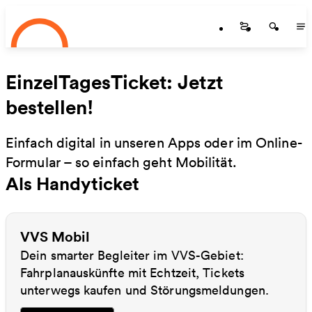
Startseite
Zum Hauptinhalt springen
Startseite
Startse
St
EinzelTagesTicket: Jetzt
bestellen!
Einfach digital in unseren Apps oder im Online-
Formular – so einfach geht Mobilität.
Als Handyticket
VVS Mobil
Dein smarter Begleiter im VVS-Gebiet:
Fahrplanauskünfte mit Echtzeit, Tickets
unterwegs kaufen und Störungsmeldungen.