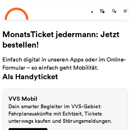
Startseite
Zum Hauptinhalt springen
Startseite
Startse
St
MonatsTicket jedermann: Jetzt
bestellen!
Einfach digital in unseren Apps oder im Online-
Formular – so einfach geht Mobilität.
Als Handyticket
VVS Mobil
Dein smarter Begleiter im VVS-Gebiet:
Fahrplanauskünfte mit Echtzeit, Tickets
unterwegs kaufen und Störungsmeldungen.