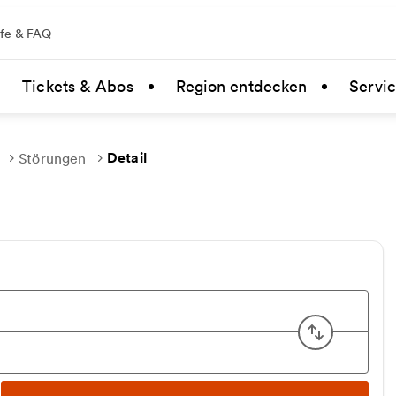
lfe & FAQ
Tickets & Abos
Region entdecken
Servi
Detail
Störungen
Start u