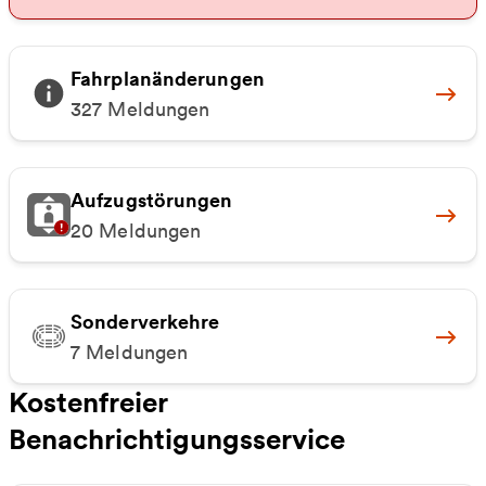
Fahrplanänderungen
Alle
327 Meldungen
Aufzugstörungen
Alle
20 Meldungen
Sonderverkehre
Alle
7 Meldungen
Kostenfreier
Benachrichtigungsservice