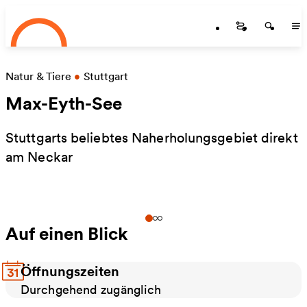
Startseite
Zum Hauptinhalt springen
Startseite
Startse
St
Natur & Tiere
•
Stuttgart
Max-Eyth-See
Stuttgarts beliebtes Naherholungsgebiet direkt
am Neckar
Auf einen Blick
Öffnungszeiten
Durchgehend zugänglich