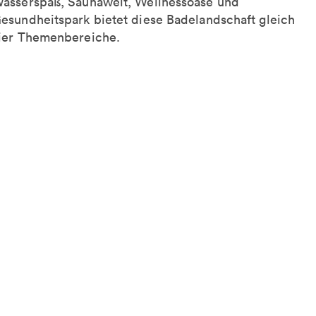
asserspaß, Saunawelt, Wellnessoase und
esundheitspark bietet diese Badelandschaft gleich
ier Themenbereiche.