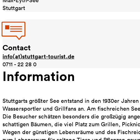
Max-Eyth-See
Stuttgart
Contact
info(at)stuttgart-tourist.de
0711 - 22 28 0
Information
Stuttgarts größter See entstand in den 1930er Jahre
Wassersportler und Grillfans an. Am fischreichen Se
Die Besucher schätzen besonders die großzügig ange
schattigen Bäumen, die viel Platz zum Grillen, Pickni
Wegen der günstigen Lebensräume und des Fischreich
zum Lebensraum für seltene Tiere und Pflanzen gewor