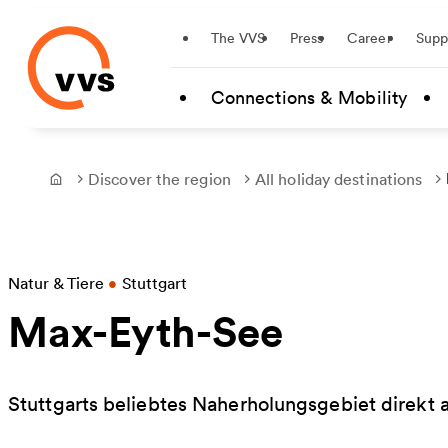
Startseite
The VVS
Press
Career
Supp
Skip to main content
Connections & Mobility
Discover the region
All holiday destinations
Frontpage
Natur & Tiere
•
Stuttgart
Max-Eyth-See
Stuttgarts beliebtes Naherholungsgebiet direkt