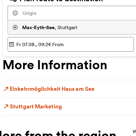
Max-Eyth-See
,
Stuttgart
Fr 07.08., 09:24
From
Selected time
:
More Information
Einkehrmöglichkeit Haus am See
Stuttgart Marketing
ore from the region
M
W