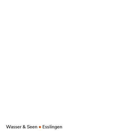
More information on Merkel'sches Bad
Wasser & Seen
•
Esslingen