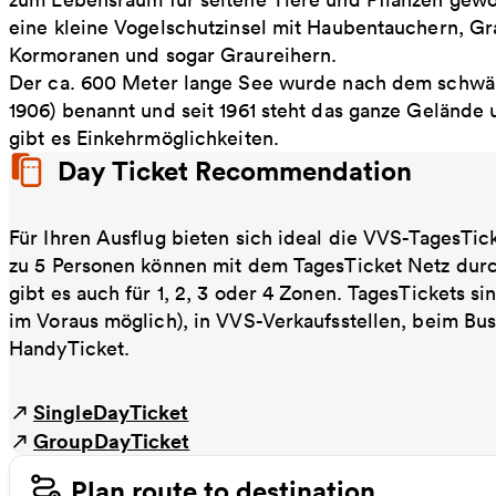
eine kleine Vogelschutzinsel mit Haubentauchern, G
Kormoranen und sogar Graureihern.
Der ca. 600 Meter lange See wurde nach dem schwäbi
1906) benannt und seit 1961 steht das ganze Gelände
gibt es Einkehrmöglichkeiten.
Day Ticket Recommendation
Für Ihren Ausflug bieten sich ideal die VVS-TagesTic
zu 5 Personen können mit dem TagesTicket Netz dur
gibt es auch für 1, 2, 3 oder 4 Zonen. TagesTickets s
im Voraus möglich), in VVS-Verkaufsstellen, beim Bu
HandyTicket.
SingleDayTicket
GroupDayTicket
Plan route to destination