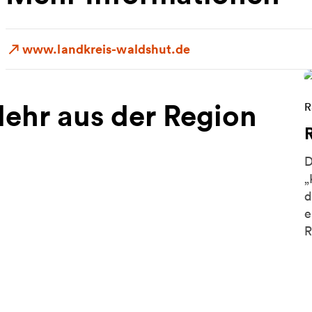
www.landkreis-waldshut.de
ehr aus der Region
W
R
D
„
d
e
R