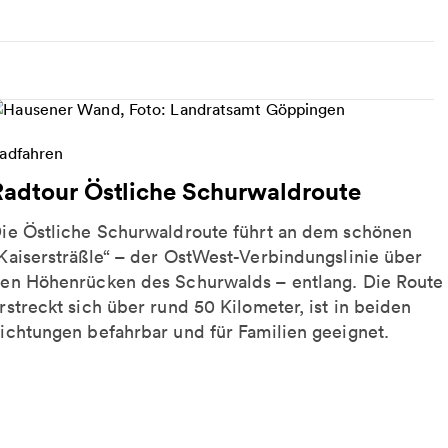
eitere Informationen zu Radtour Östliche Schurwal
adfahren
Radtour Östliche Schurwaldroute
ie Östliche Schurwaldroute führt an dem schönen
Kaisersträßle“ – der OstWest-Verbindungslinie über
en Höhenrücken des Schurwalds – entlang. Die Route
rstreckt sich über rund 50 Kilometer, ist in beiden
ichtungen befahrbar und für Familien geeignet.