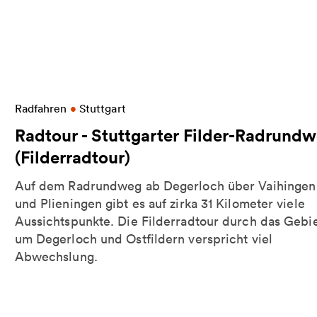
droute
Weitere Informationen zu Radtour - Stuttgarter F
Radfahren
•
Stuttgart
Radtour - Stuttgarter Filder-Radrund
(Filderradtour)
Auf dem Radrundweg ab Degerloch über Vaihingen
und Plieningen gibt es auf zirka 31 Kilometer viele
Aussichtspunkte. Die Filderradtour durch das Gebi
um Degerloch und Ostfildern verspricht viel
Abwechslung.