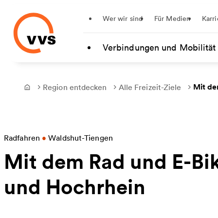
Startseite
Wer wir sind
Für Medien
Karri
Zum Hauptinhalt springen
Verbindungen und Mobilität
Mit de
Region entdecken
Alle Freizeit-Ziele
Frontpage
Radfahren
•
Waldshut-Tiengen
Mit dem Rad und E-Bi
und Hochrhein