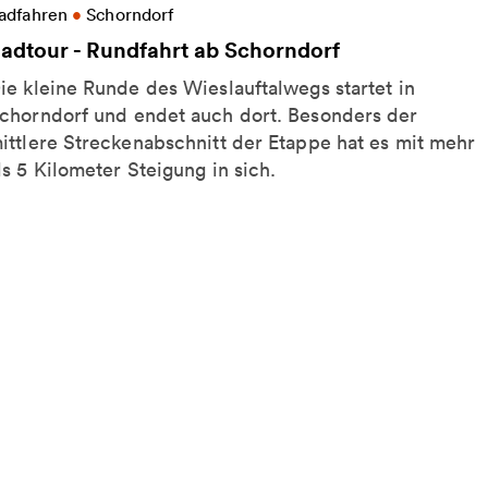
eitere Informationen zu Radtour - Rundfahrt ab Sch
adfahren
•
Schorndorf
adtour - Rundfahrt ab Schorndorf
ie kleine Runde des Wieslauftalwegs startet in
chorndorf und endet auch dort. Besonders der
ittlere Streckenabschnitt der Etappe hat es mit mehr
ls 5 Kilometer Steigung in sich.