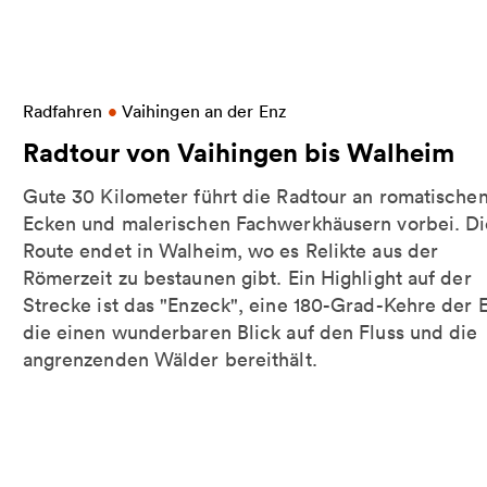
 Rohr
More information on Radtour von Vaihingen bis 
Radfahren
•
Vaihingen an der Enz
Radtour von Vaihingen bis Walheim
Gute 30 Kilometer führt die Radtour an romatische
Ecken und malerischen Fachwerkhäusern vorbei. Di
Route endet in Walheim, wo es Relikte aus der
Römerzeit zu bestaunen gibt. Ein Highlight auf der
Strecke ist das "Enzeck", eine 180-Grad-Kehre der E
die einen wunderbaren Blick auf den Fluss und die
angrenzenden Wälder bereithält.