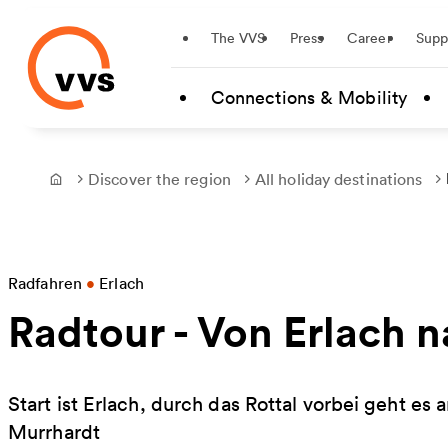
Startseite
The VVS
Press
Career
Supp
Skip to main content
Connections & Mobility
Discover the region
All holiday destinations
Frontpage
Radfahren
•
Erlach
Radtour - Von Erlach 
Start ist Erlach, durch das Rottal vorbei geht e
Murrhardt