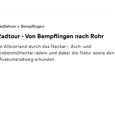
ore information on Radtour - Von Bempflingen nach
adfahren
•
Bempflingen
Radtour - Von Bempflingen nach Rohr
m Albvorland durch das Neckar-, Aich- und
iebenmühlental radeln und dabei die Natur sowie den
useumsradweg erkunden.