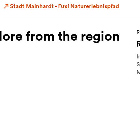
Stadt Mainhardt - Fuxi Naturerlebnispfad
ore from the region
M
R
I
S
M