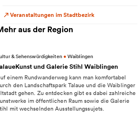
Veranstaltungen im Stadtbezirk
Mehr aus der Region
eitere Informationen zu TalaueKunst und Galerie Sti
ultur & Sehenswürdigkeiten
•
Waiblingen
alaueKunst und Galerie Stihl Waiblingen
uf einem Rundwanderweg kann man komfortabel
urch den Landschaftspark Talaue und die Waiblinger
ltstadt gehen. Zu entdecken gibt es dabei zahlreiche
unstwerke im öffentlichen Raum sowie die Galerie
tihl mit wechselnden Ausstellungssujets.