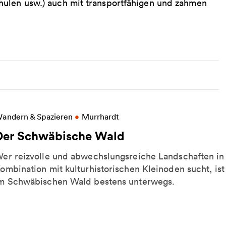
hulen usw.) auch mit transportfähigen und zahmen
eitere Informationen zu Der Schwäbische Wald
andern & Spazieren
•
Murrhardt
Der Schwäbische Wald
er reizvolle und abwechslungsreiche Landschaften in
ombination mit kulturhistorischen Kleinoden sucht, ist
m Schwäbischen Wald bestens unterwegs.