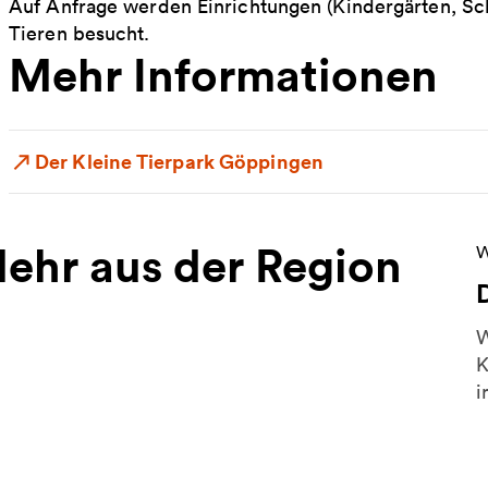
Auf Anfrage werden Einrichtungen (Kindergärten, Sc
Tieren besucht.
Mehr Informationen
Der Kleine Tierpark Göppingen
ehr aus der Region
W
W
W
K
i