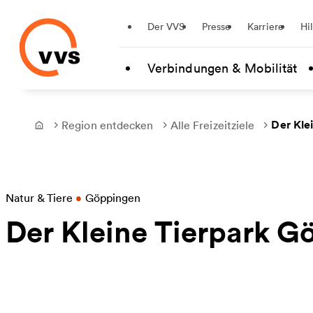
Startseite
Der VVS
Presse
Karriere
Hi
Zum Hauptinhalt springen
Verbindungen & Mobilität
Der Kle
Region entdecken
Alle Freizeitziele
Frontpage
Natur & Tiere
•
Göppingen
Der Kleine Tierpark 