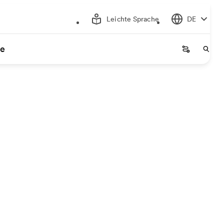
Leichte Sprache
DE
ce
Startseite
Start