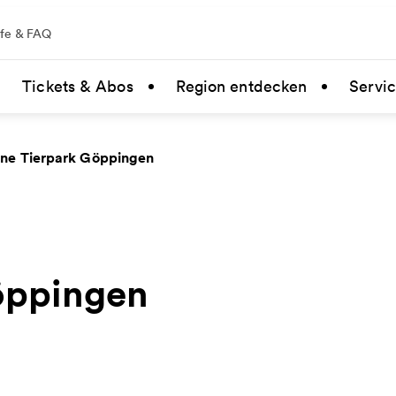
lfe & FAQ
Tickets & Abos
Region entdecken
Servi
ine Tierpark Göppingen
Göppingen