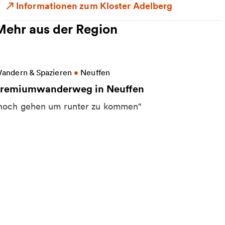
Informationen zum Kloster Adelberg
Mehr aus der Region
eitere Informationen zu Premiumwanderweg in Neu
andern & Spazieren
•
Neuffen
remiumwanderweg in Neuffen
hoch gehen um runter zu kommen"