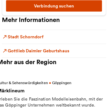
Verbindung suchen
Mehr Informationen
Stadt Schorndorf
Gottlieb Daimler Geburtshaus
Mehr aus der Region
eitere Informationen zu Märklineum
ultur & Sehenswürdigkeiten
•
Göppingen
ärklineum
rleben Sie die Faszination Modelleisenbahn, mit der
as Göppinger Unternehmen weltbekannt wurde.