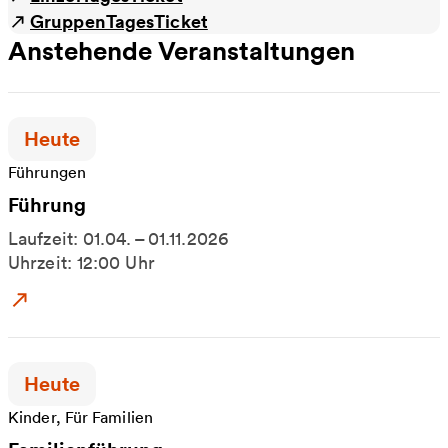
GruppenTagesTicket
Anstehende Veranstaltungen
Zeitpunkt der Veranstaltung:
Heute
Führungen
Führung
Laufzeit: 01.04. – 01.11.2026
Uhrzeit: 12:00 Uhr
Zum Event: Führung
Zeitpunkt der Veranstaltung:
Heute
Kinder, Für Familien