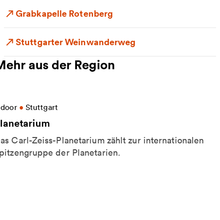
Grabkapelle Rotenberg
Stuttgarter Weinwanderweg
Mehr aus der Region
eitere Informationen zu Planetarium
ndoor
•
Stuttgart
lanetarium
as Carl-Zeiss-Planetarium zählt zur internationalen
pitzengruppe der Planetarien.