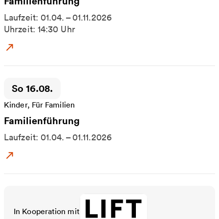
Familienführung
Laufzeit: 01.04. – 01.11.2026
Uhrzeit: 14:30 Uhr
Zum Event: Familienführung
Zeitpunkt der Veranstaltung:
So 16.08.
Kinder, Für Familien
Familienführung
Laufzeit: 01.04. – 01.11.2026
Zum Event: Familienführung
In Kooperation mit