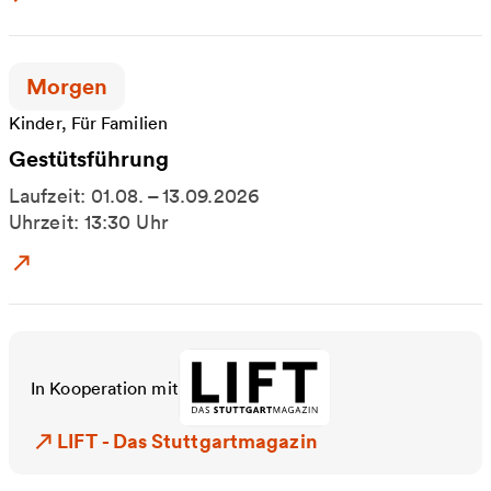
Zeitpunkt der Veranstaltung:
Morgen
Kinder, Für Familien
Gestütsführung
Laufzeit: 01.08. – 13.09.2026
Uhrzeit: 13:30 Uhr
Zum Event: Gestütsführung
In Kooperation mit
LIFT - Das Stuttgartmagazin
LIFT - Das Stuttgartmagazin