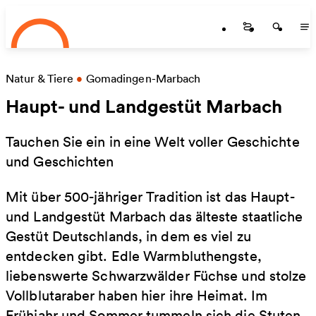
Startseite
Zum Hauptinhalt springen
Startseite
Startse
St
Natur & Tiere
•
Gomadingen-Marbach
Haupt- und Landgestüt Marbach
Tauchen Sie ein in eine Welt voller Geschichte
und Geschichten
Mit über 500-jähriger Tradition ist das Haupt-
und Landgestüt Marbach das älteste staatliche
Gestüt Deutschlands, in dem es viel zu
entdecken gibt. Edle Warmbluthengste,
liebenswerte Schwarzwälder Füchse und stolze
Vollblutaraber haben hier ihre Heimat. Im
Frühjahr und Sommer tummeln sich die Stuten