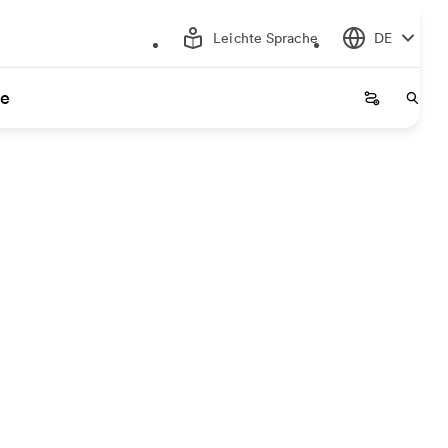
Leichte Sprache
DE
ce
Startseite
Start