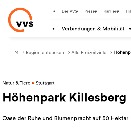
Startseite
Der VVS
Presse
Karriere
Hi
Zum Hauptinhalt springen
Verbindungen & Mobilität
Höhenpa
Region entdecken
Alle Freizeitziele
Frontpage
Natur & Tiere
•
Stuttgart
Höhenpark Killesberg
Oase der Ruhe und Blumenpracht auf 50 Hektar