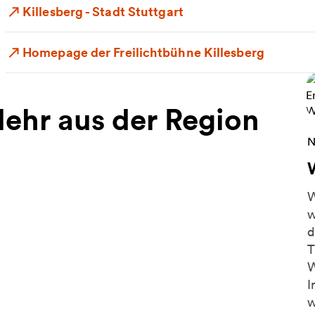
Killesberg - Stadt Stuttgart
Homepage der Freilichtbühne Killesberg
ehr aus der Region
W
N
W
w
d
T
W
I
w