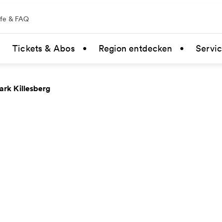
lfe & FAQ
Tickets & Abos
Region entdecken
Servi
rk Killesberg