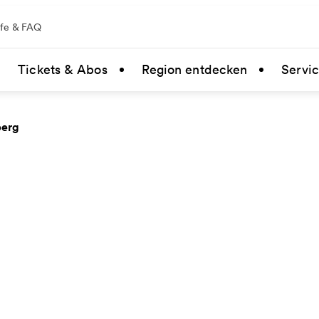
lfe & FAQ
Tickets & Abos
Region entdecken
Servi
berg