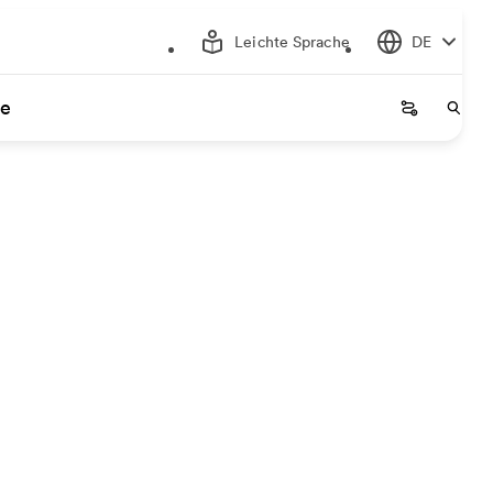
Leichte Sprache
DE
ce
Startseite
Start