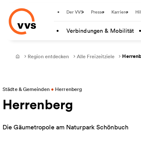
Startseite
Der VVS
Presse
Karriere
Hi
Zum Hauptinhalt springen
Verbindungen & Mobilität
Herren
Region entdecken
Alle Freizeitziele
Frontpage
Städte & Gemeinden
•
Herrenberg
Herrenberg
Die Gäumetropole am Naturpark Schönbuch