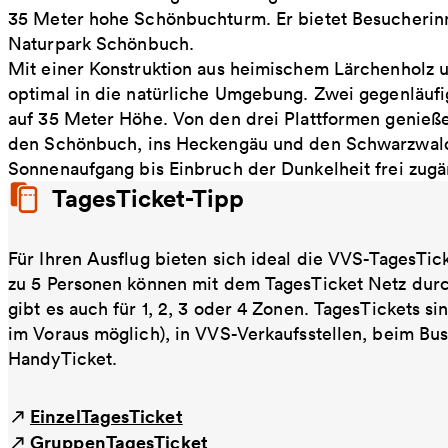
35 Meter hohe Schönbuchturm. Er bietet Besucherin
Naturpark Schönbuch.
Mit einer Konstruktion aus heimischem Lärchenholz u
optimal in die natürliche Umgebung. Zwei gegenläufi
auf 35 Meter Höhe. Von den drei Plattformen genieße
den Schönbuch, ins Heckengäu und den Schwarzwald,
Sonnenaufgang bis Einbruch der Dunkelheit frei zugä
TagesTicket-Tipp
Für Ihren Ausflug bieten sich ideal die VVS-TagesTic
zu 5 Personen können mit dem TagesTicket Netz dur
gibt es auch für 1, 2, 3 oder 4 Zonen. TagesTickets s
im Voraus möglich), in VVS-Verkaufsstellen, beim Bu
HandyTicket.
EinzelTagesTicket
GruppenTagesTicket