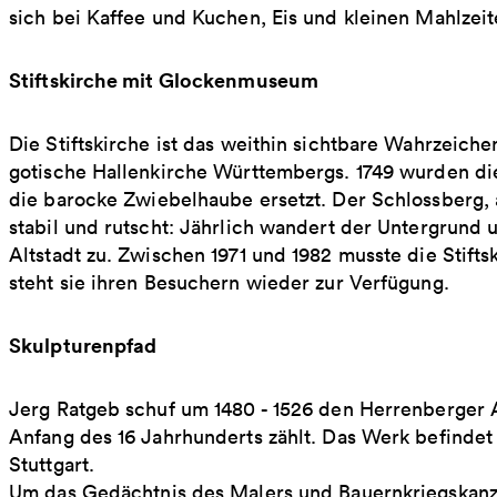
sich bei Kaffee und Kuchen, Eis und kleinen Mahlzeit
Stiftskirche mit Glockenmuseum
Die Stiftskirche ist das weithin sichtbare Wahrzeich
gotische Hallenkirche Württembergs. 1749 wurden d
die barocke Zwiebelhaube ersetzt. Der Schlossberg, a
stabil und rutscht: Jährlich wandert der Untergrund 
Altstadt zu. Zwischen 1971 und 1982 musste die Stift
steht sie ihren Besuchern wieder zur Verfügung.
Skulpturenpfad
Jerg Ratgeb schuf um 1480 - 1526 den Herrenberger A
Anfang des 16 Jahrhunderts zählt. Das Werk befindet
Stuttgart.
Um das Gedächtnis des Malers und Bauernkriegskanzl