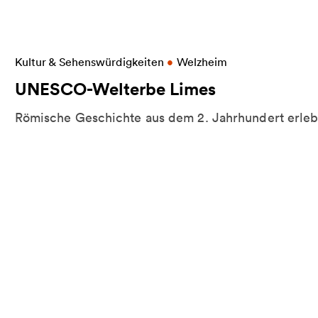
Weitere Informationen zu UNESCO-Welterbe Lime
Kultur & Sehenswürdigkeiten
•
Welzheim
UNESCO-Welterbe Limes
Römische Geschichte aus dem 2. Jahrhundert erle
r