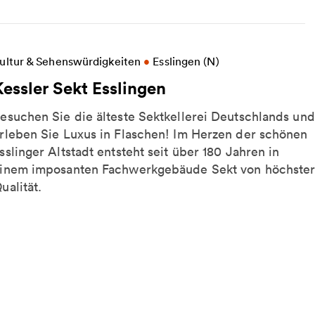
eitere Informationen zu Kessler Sekt Esslingen
ultur & Sehenswürdigkeiten
•
Esslingen (N)
Kessler Sekt Esslingen
esuchen Sie die älteste Sektkellerei Deutschlands und
rleben Sie Luxus in Flaschen! Im Herzen der schönen
sslinger Altstadt entsteht seit über 180 Jahren in
inem imposanten Fachwerkgebäude Sekt von höchste
ualität.