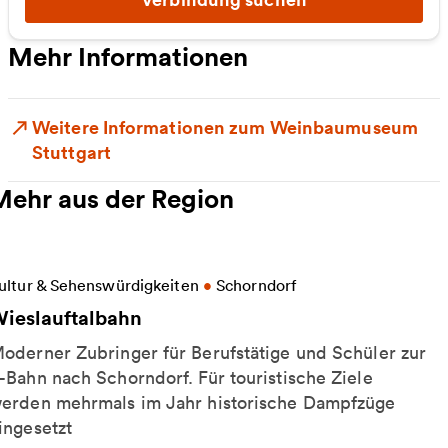
Mehr Informationen
Weitere Informationen zum Weinbaumuseum
Stuttgart
Mehr aus der Region
eitere Informationen zu Wieslauftalbahn
ultur & Sehenswürdigkeiten
•
Schorndorf
ieslauftalbahn
oderner Zubringer für Berufstätige und Schüler zur
-Bahn nach Schorndorf. Für touristische Ziele
erden mehrmals im Jahr historische Dampfzüge
ingesetzt