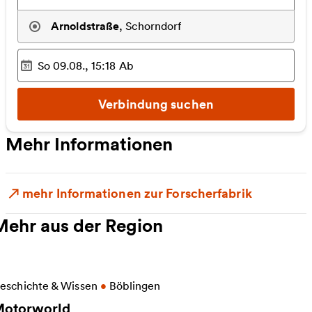
Arnoldstraße
,
Schorndorf
So 09.08., 15:18
Ab
Ausgewählter Zeitpunkt
:
Verbindung suchen
Mehr Informationen
mehr Informationen zur Forscherfabrik
Mehr aus der Region
eitere Informationen zu Motorworld
eschichte & Wissen
•
Böblingen
otorworld