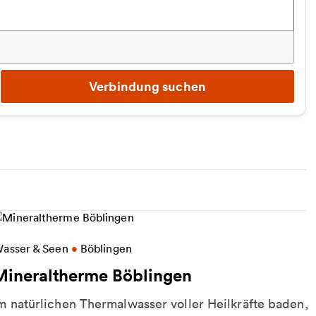
Verbindung suchen
eitere Informationen zu Mineraltherme Böblingen
asser & Seen
•
Böblingen
Mineraltherme Böblingen
m natürlichen Thermalwasser voller Heilkräfte baden,