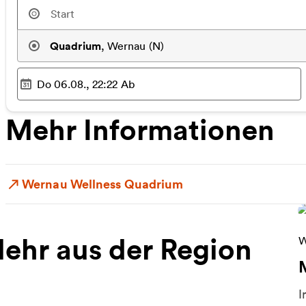
Quadrium
,
Wernau (N)
Do 06.08., 22:22
Ab
Ausgewählter Zeitpunkt
:
Mehr Informationen
Wernau Wellness Quadrium
ehr aus der Region
W
W
I