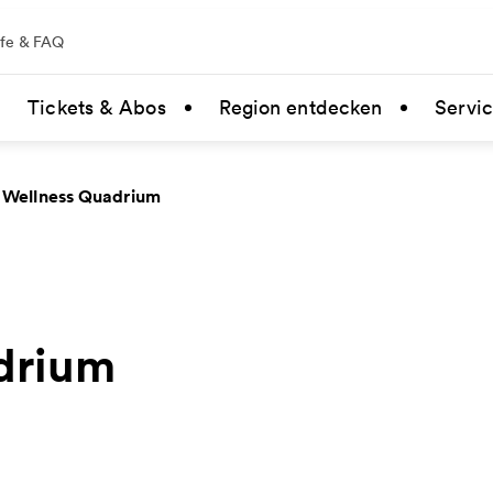
lfe & FAQ
Tickets & Abos
Region entdecken
Servi
 Wellness Quadrium
drium