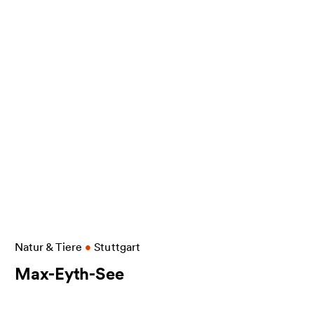
Weitere Informationen zu Max-Eyth-See
Natur & Tiere
•
Stuttgart
Max-Eyth-See