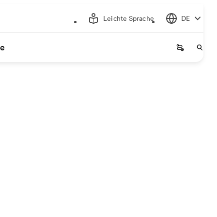
Leichte Sprache
DE
ce
Startseite
Start