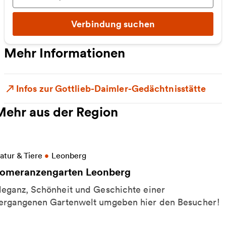
Ausgewählter Zeitpunkt
:
Verbindung suchen
Mehr Informationen
Infos zur Gottlieb-Daimler-Gedächtnisstätte
Mehr aus der Region
eitere Informationen zu Pomeranzengarten Leonbe
atur & Tiere
•
Leonberg
omeranzengarten Leonberg
leganz, Schönheit und Geschichte einer
ergangenen Gartenwelt umgeben hier den Besucher!