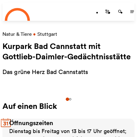
Startseite
Zum Hauptinhalt springen
Startseite
Startse
St
Natur & Tiere
•
Stuttgart
Kurpark Bad Cannstatt mit
Gottlieb-Daimler-Gedächtnisstätte
Das grüne Herz Bad Cannstatts
Auf einen Blick
Öffnungszeiten
Dienstag bis Freitag von 13 bis 17 Uhr geöffnet;