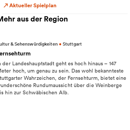
Aktueller Spielplan
Mehr aus der Region
eitere Informationen zu Fernsehturm
ultur & Sehenswürdigkeiten
•
Stuttgart
ernsehturm
n der Landeshauptstadt geht es hoch hinaus – 147
eter hoch, um genau zu sein. Das wohl bekannteste
tuttgarter Wahrzeichen, der Fernsehturm, bietet eine
underschöne Rundumaussicht über die Weinberge
is hin zur Schwäbischen Alb.