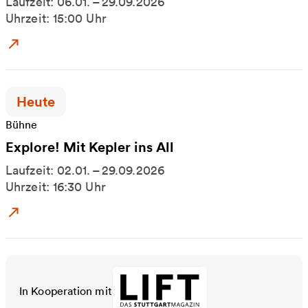
Laufzeit: 06.01. – 29.09.2026
Uhrzeit: 15:00 Uhr
Zum Event: Plötzlich Astronaut
Zeitpunkt der Veranstaltung:
Heute
Bühne
Explore! Mit Kepler ins All
Laufzeit: 02.01. – 29.09.2026
Uhrzeit: 16:30 Uhr
Zum Event: Explore! Mit Kepler ins All
In Kooperation mit
LIFT - Das Stuttgartmagazin