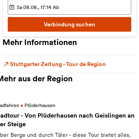
Sa 08.08., 17:14
Ab
Ausgewählter Zeitpunkt
:
Verbindung suchen
Mehr Informationen
Stuttgarter Zeitung - Tour de Region
Mehr aus der Region
eitere Informationen zu Radtour - Von Plüderhausen 
adfahren
•
Plüderhausen
adtour - Von Plüderhausen nach Geislingen an
er Steige
ber Berge und durch Täler - diese Tour bietet alles,