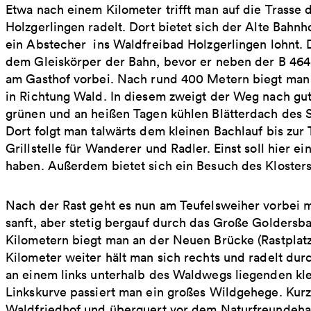
Etwa nach einem Kilometer trifft man auf die Trass
Holzgerlingen radelt. Dort bietet sich der Alte Bahn
ein Abstecher ins Waldfreibad Holzgerlingen lohnt.
dem Gleiskörper der Bahn, bevor er neben der B 464 
am Gasthof vorbei. Nach rund 400 Metern biegt man n
in Richtung Wald. In diesem zweigt der Weg nach gut
grünen und an heißen Tagen kühlen Blätterdach des
Dort folgt man talwärts dem kleinen Bachlauf bis zur
Grillstelle für Wanderer und Radler. Einst soll hier 
haben. Außerdem bietet sich ein Besuch des Kloster
Nach der Rast geht es nun am Teufelsweiher vorbei 
sanft, aber stetig bergauf durch das Große Goldersb
Kilometern biegt man an der Neuen Brücke (Rastplatz)
Kilometer weiter hält man sich rechts und radelt dur
an einem links unterhalb des Waldwegs liegenden kle
Linkskurve passiert man ein großes Wildgehege. Kur
Waldfriedhof und überquert vor dem Naturfreundeha