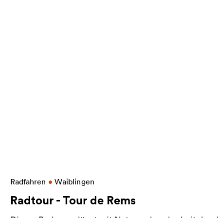
nach Nürtingen
Weitere Informationen zu Radtour - Tour de Rems
Radfahren
•
Waiblingen
Radtour - Tour de Rems