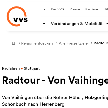
Startseite
Der VVS
Presse
Karriere
Hi
Zum Hauptinhalt springen
Verbindungen & Mobilität
Radtour
Region entdecken
Alle Freizeitziele
Frontpage
Radfahren
•
Stuttgart
Radtour - Von Vaihing
Von Vaihingen über die Rohrer Höhe , Holzgerl
Schönbuch nach Herrenberg