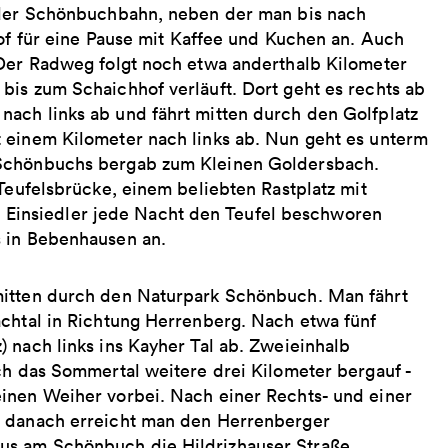
e der Schönbuchbahn, neben der man bis nach
hof für eine Pause mit Kaffee und Kuchen an. Auch
 Der Radweg folgt noch etwa anderthalb Kilometer
bis zum Schaichhof verläuft. Dort geht es rechts ab
ach links ab und fährt mitten durch den Golfplatz
 einem Kilometer nach links ab. Nun geht es unterm
 Schönbuchs bergab zum Kleinen Goldersbach.
 Teufelsbrücke, einem beliebten Rastplatz mit
ein Einsiedler jede Nacht den Teufel beschworen
s in Bebenhausen an.
mitten durch den Naturpark Schönbuch. Man fährt
achtal in Richtung Herrenberg. Nach etwa fünf
 nach links ins Kayher Tal ab. Zweieinhalb
ch das Sommertal weitere drei Kilometer bergauf -
inen Weiher vorbei. Nach einer Rechts- und einer
z danach erreicht man den Herrenberger
us am Schönbuch die Hildrizhauser Straße.