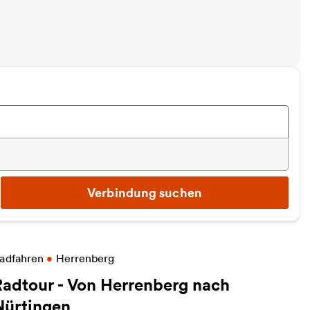
Verbindung suchen
eitere Informationen zu Radtour - Von Herrenberg 
adfahren
•
Herrenberg
Radtour - Von Herrenberg nach
Nürtingen