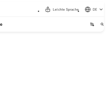
Leichte Sprache
DE
ce
Startseite
Start