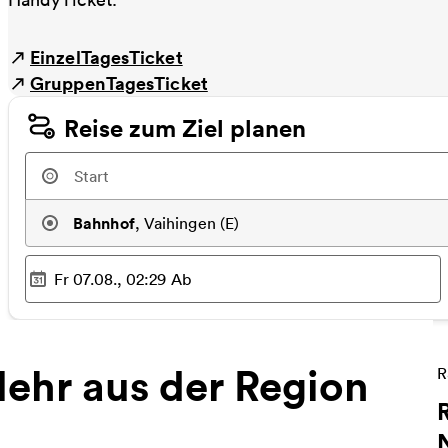
EinzelTagesTicket
GruppenTagesTicket
Reise zum Ziel planen
Bahnhof
,
Vaihingen (E)
Fr 07.08., 02:29
Ab
Ausgewählter Zeitpunkt
:
ehr aus der Region
W
R