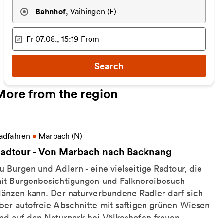
Bahnhof
,
Vaihingen (E)
Fr 07.08., 15:19
From
Selected time
:
Search
More from the region
ore information on Radtour - Von Marbach nach Ba
adfahren
•
Marbach (N)
adtour - Von Marbach nach Backnang
u Burgen und Adlern - eine vielseitige Radtour, die
it Burgenbesichtigungen und Falknereibesuch
länzen kann. Der naturverbundene Radler darf sich
ber autofreie Abschnitte mit saftigen grünen Wiesen
nd auf den Naturpark bei Völkeshofen freuen.